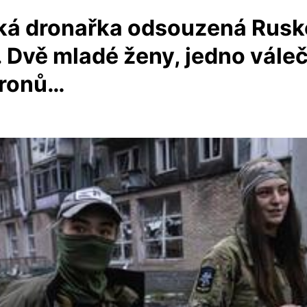
ská dronařka odsouzená Ruske
 Dvě mladé ženy, jedno váleč
dronů…