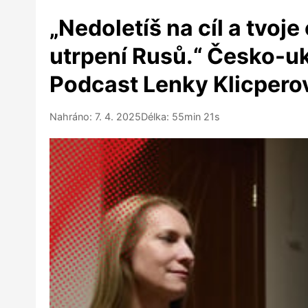
„Nedoletíš na cíl a tvo
utrpení Rusů.“ Česko-uk
Podcast Lenky Klicperov
Nahráno: 7. 4. 2025
Délka: 55min 21s