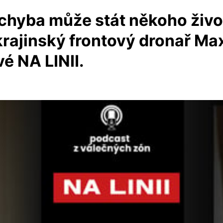
je chyba může stát někoho živ
rajinský frontový dronař Max 
é NA LINII.