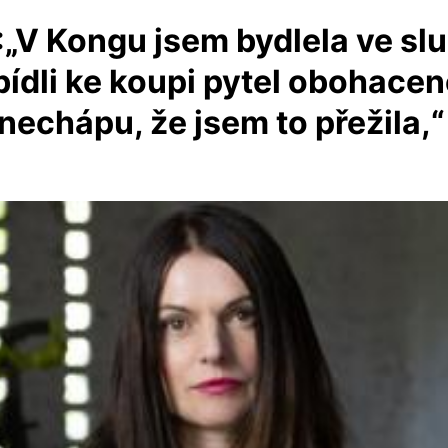
V Kongu jsem bydlela ve slu
bídli ke koupi pytel obohacen
nechápu, že jsem to přežila,“