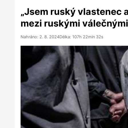
„Jsem ruský vlastenec a
mezi ruskými válečnými 
Nahráno: 2. 8. 2024
Délka: 107h 22min 32s