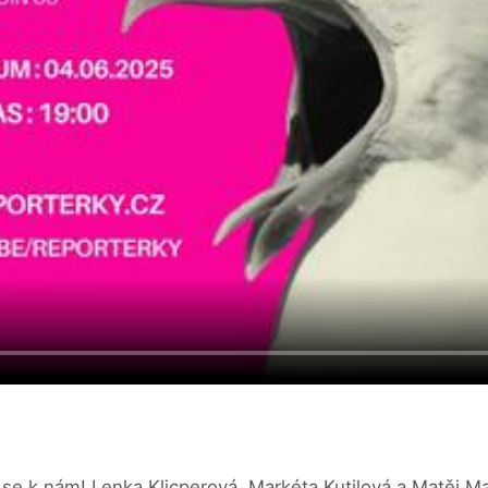
se k nám! Lenka Klicperová, Markéta Kutilová a Matěj M