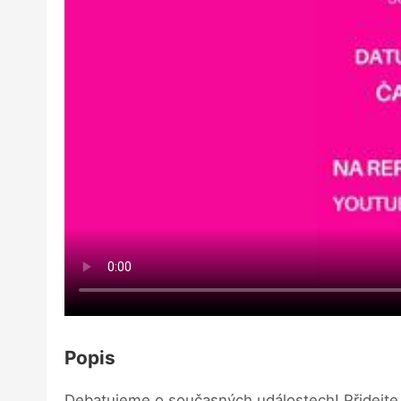
Popis
Debatujeme o současných událostech! Přidejte 