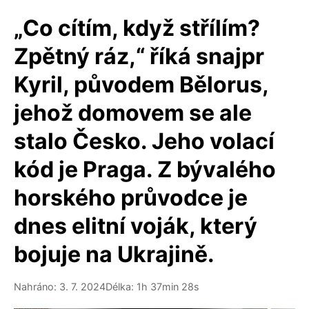
„Co cítím, když střílím?
Zpětný ráz,“ říká snajpr
Kyril, původem Bělorus,
jehož domovem se ale
stalo Česko. Jeho volací
kód je Praga. Z bývalého
horského průvodce je
dnes elitní voják, který
bojuje na Ukrajině.
Nahráno: 3. 7. 2024
Délka: 1h 37min 28s