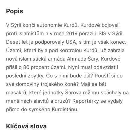
Popis
V Sýrii končí autonomie Kurdů. Kurdové bojovali
proti islamistům a v roce 2019 porazili ISIS v Sýrii.
Deset let je podporovaly USA, s tím je však konec.
Území, která byla pod kontrolou Kurdů, už zabrala
nová islamistická armáda Ahmada Šary. Kurdové
přišli o 80 procent území. Nyní musí odevzdat i
poslední zbytky. Co s nimi bude dál? Pouští si do
své domoviny trojského koně? Mají se bát
masakrů, které jednotky Šarova režimu spáchaly na
menšinách alávitů a drúzů? Reportérky se vydaly
přímo do syrského Kurdistánu.
Klíčová slova