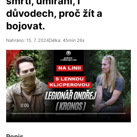
smrti, umírání, i
důvodech, proč žít a
bojovat.
Nahráno: 15. 7. 2024
Délka: 45min 26s
Popis