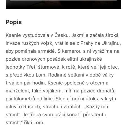
Popis
Ksenie vystudovala v Česku. Jakmile začala široká
invaze ruských vojsk, vrátila se z Prahy na Ukrajinu,
aby pomáhala armádě. S kamerou s ní vyrážíme na
pozice dronových posádek elitní ukrajinské
jednotky Třetí šturmové, k rotě, které velí její otec,
s přezdívkou Lom. Rodinné setkání v době války
trvá jen pár hodin. Ksenie společně s otcem a
manželem, také vojákem, míří na pozice dronařů,
pár kilometrů od linie. Sledují noční útok a v krytu
mluví o Rusech, strachu i ztrátách. „Každý má
strach. Je třeba svou práci konat i přes tento
strach,“ říká Lom.