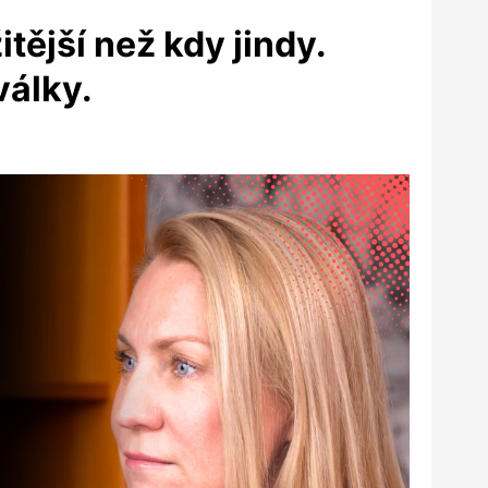
ější než kdy jindy.
války.