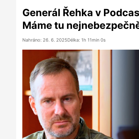
Generál Řehka v Podcast
Máme tu nejnebezpečnějš
Nahráno: 26. 6. 2025
Délka: 1h 11min 0s