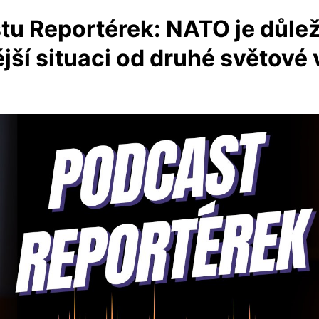
u Reportérek: NATO je důležit
í situaci od druhé světové 