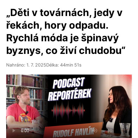
„Děti v továrnách, jedy v
řekách, hory odpadu.
Rychlá móda je špinavý
byznys, co živí chudobu“
Nahráno: 1. 7. 2025
Délka: 44min 51s