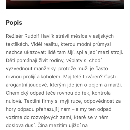
Popis
Režisér Rudolf Havlík strávil měsíce v asijských
textilkách. Viděl realitu, kterou módní průmysl
nechce ukazovat: lidé tam šijí, spí a jedí mezi stroji.
Děti pomáhají živit rodiny, výplaty si chodí
vyzvednout manželky, protože muži je často
rovnou prolijí alkoholem. Majitelé továren? Často
arogantní joudové, kterým jde jen o objem a marži.
Chemický odpad teče rovnou do řek, kontrola
nulová. Textilní firmy si myjí ruce, odpovědnost za
hory odpadu přehazují jinam – a my ten odpad
vozíme do rozvojových zemí, které se v něm
doslova dusí. Čína mezitím ujíždí na